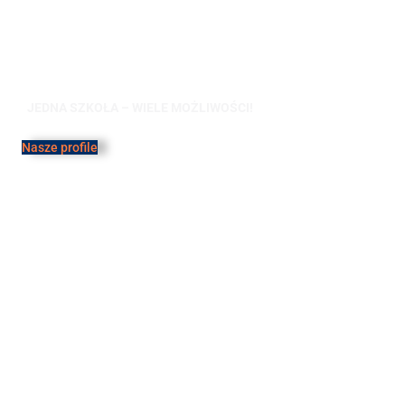
GASTRONOMIK TO
DOBRY WYBÓR!
JEDNA SZKOŁA – WIELE MOŻLIWOŚCI!
Nasze profile