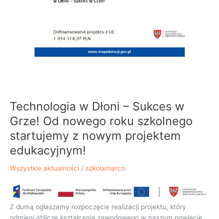
w
Grze!
Od
nowego
roku
szkolnego
startujemy
z nowym
projektem
edukacyjnym!
Technologia w Dłoni – Sukces w
Grze! Od nowego roku szkolnego
startujemy z nowym projektem
edukacyjnym!
Wszystkie aktualności
/
szkolamarco
Z dumą ogłaszamy rozpoczęcie realizacji projektu, który
odmieni oblicze kształcenia zawodowego w naszym powiecie.