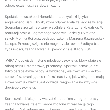
odpowiedzialności za słowa i czyny.
Spektakl powstał pod kierunkiem nauczycielki języka
angielskiego Darii Filipiak, która odpowiadała za jego reżyserię.
Scenariusz został napisany wspólnie z Katarzyną Kowalską. W
realizacji projektu ogromnego wsparcia udzieliły Dyrektor
szkoły Monika Rój oraz pedagog szkolny Marzena Raźniewska-
Nalepa. Przedsięwzięcie nie mogłoby się również odbyć bez
życzliwości, zaangażowania i pomocy całej Kadry ZSG.
„WIRAL” opowiada historię młodego człowieka, który staje się
ofiarą hejtu i internetowej przemocy. Spektakl pokazuje nie
tylko perspektywę osoby krzywdzonej, ale również świadków i
sprawców, skłaniając do refleksji nad tym, jak wielką moc mają
słowa oraz jak ważna jest odwaga reagowania na krzywdę
drugiego człowieka.
Serdecznie dziękujemy wszystkim uczniom za ogrom pracy,
zaangażowanie, talent i serce włożone w realizację tego
projektu. Dziękujemy również nauczycielom i pracownikom