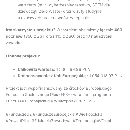
warsztaty (m.in. cyberbezpieczeństwo, STEM dla
dziewcząt, Zero Waste) oraz wizyty studyjne
u czołowych pracodawców w regionie.
Kto skorzysta z projektu?
Wsparciem obejmiemy łącznie
460
uczniów
(350 z ZST oraz 110 z ZSG) oraz
17 nauczycieli
zawodu.
Finanse projektu:
Całkowita wartość:
1 506 169,96 PLN
Dofinansowanie z Unii Europejskiej:
1 054 318,97 PLN
Projekt jest współfinansowany ze środków Europejskiego
Funduszu Społecznego Plus (EFS+) w ramach programu
Fundusze Europejskie dla Wielkopolski 2021-2027.
#FunduszeUE #FunduszeEuropejskie #Wielkopolska
#PowiatPilski #EdukacjaZawodowa #TechnologiaWDłoni