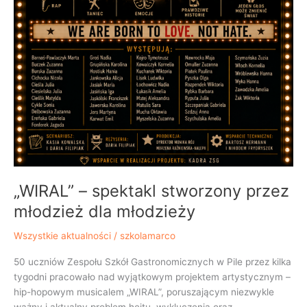
„WIRAL” – spektakl stworzony przez
młodzież dla młodzieży
Wszystkie aktualności
/
szkolamarco
50 uczniów Zespołu Szkół Gastronomicznych w Pile przez kilka
tygodni pracowało nad wyjątkowym projektem artystycznym –
hip-hopowym musicalem „WIRAL”, poruszającym niezwykle
ważny i aktualny problem hejtu, wykluczenia oraz