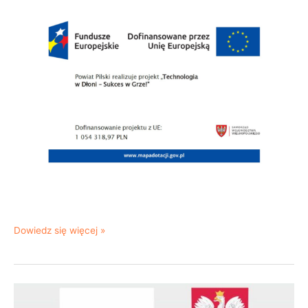
Dowiedz się więcej »
Program
Ochrony