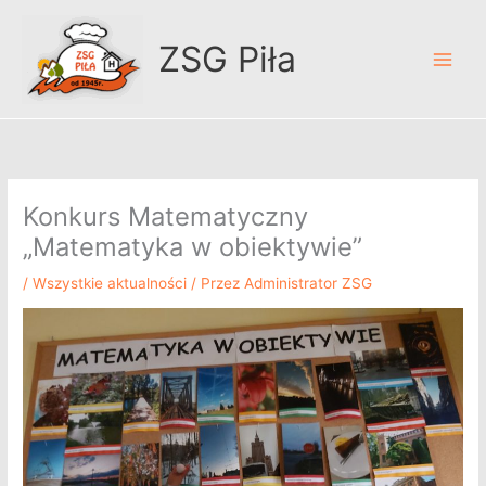
Przejdź
A
do
r
ZSG Piła
treści
c
h
i
w
u
Konkurs Matematyczny
m
„Matematyka w obiektywie”
/
Wszystkie aktualności
/ Przez
Administrator ZSG