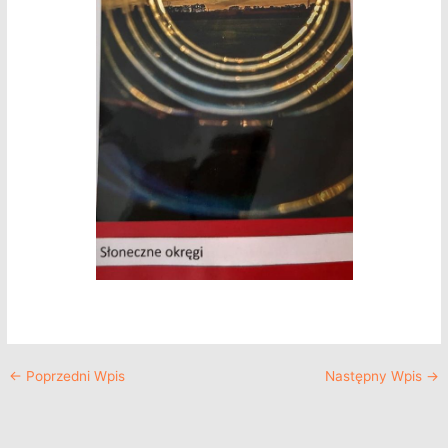
←
Poprzedni Wpis
Następny Wpis
→