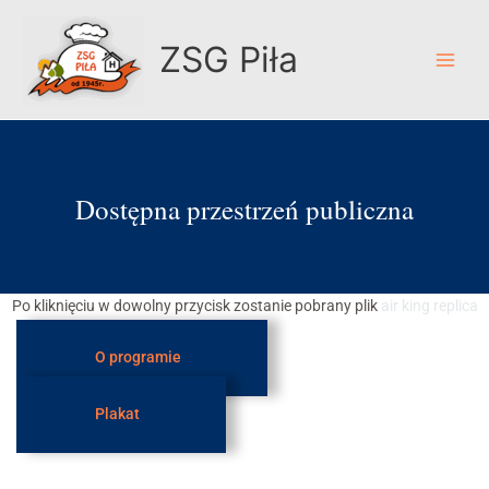
Przejdź
do
ZSG Piła
treści
Dostępna przestrzeń publiczna
Po kliknięciu w dowolny przycisk zostanie pobrany plik
air king replica
O programie
Plakat