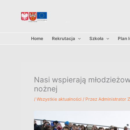
Przejdź
do
treści
Home
Rekrutacja
Szkoła
Plan 
Nasi wspierają młodzieżową
nożnej
/
Wszystkie aktualności
/ Przez
Administrator 