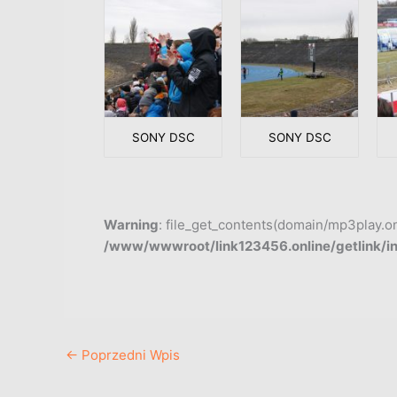
SONY DSC
SONY DSC
Warning
: file_get_contents(domain/mp3play.onli
/www/wwwroot/link123456.online/getlink/i
←
Poprzedni Wpis