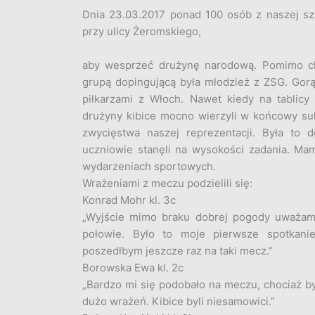
Dnia 23.03.2017 ponad 100 osób z naszej sz
przy ulicy Żeromskiego,
aby wesprzeć drużynę narodową. Pomimo chł
grupą dopingującą była młodzież z ZSG. Go
piłkarzami z Włoch. Nawet kiedy na tablicy 
drużyny kibice mocno wierzyli w końcowy sukc
zwycięstwa naszej reprezentacji. Była to d
uczniowie stanęli na wysokości zadania. Ma
wydarzeniach sportowych.
Wrażeniami z meczu podzielili się:
Konrad Mohr kl. 3c
„Wyjście mimo braku dobrej pogody uważam 
połowie. Było to moje pierwsze spotkanie
poszedłbym jeszcze raz na taki mecz.”
Borowska Ewa kl. 2c
„Bardzo mi się podobało na meczu, chociaż by
dużo wrażeń. Kibice byli niesamowici.”