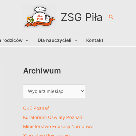
A
r
ZSG Piła
Szukaj
c
h
a rodziców
Dla nauczycieli
Kontakt
i
w
u
m
Archiwum
OKE Poznań
Kuratorium Oświaty Poznań
Ministerstwo Edukacji Narodowej
Starostwo Powiatowe