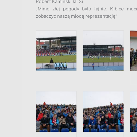
Robert Kamiński kl. 3i
„Mimo złej pogody było fajnie. Kibice moc
zobaczyć naszą młodą reprezentację”