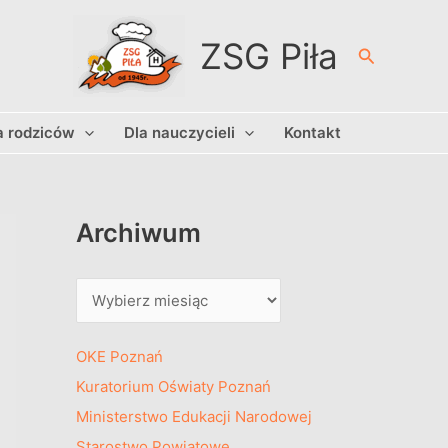
A
r
ZSG Piła
Szukaj
c
h
a rodziców
Dla nauczycieli
Kontakt
i
w
u
m
Archiwum
OKE Poznań
Kuratorium Oświaty Poznań
Ministerstwo Edukacji Narodowej
Starostwo Powiatowe