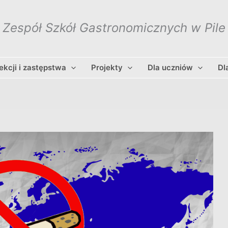
Zespół Szkół Gastronomicznych w Pile
lekcji i zastępstwa
Projekty
Dla uczniów
Dl