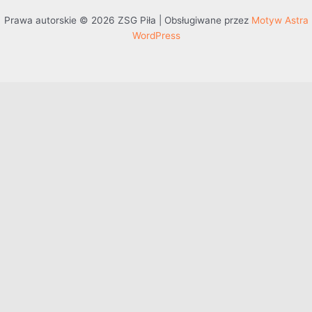
Prawa autorskie © 2026 ZSG Piła | Obsługiwane przez
Motyw Astra
WordPress
Przejdź do treści
Otwórz pasek narzędzi
Dostępność
Powiększ tekst
Zmniejsz tekst
Szarość
Wysoki kontrast
Negatywny kontrast
Jasne tło
Podkreślenie linków
Czytelna czcionka
Resetuj
Mapa witryny