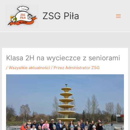
Przejdź
A
do
r
ZSG Piła
treści
c
h
i
w
u
Klasa 2H na wycieczce z seniorami
m
/
Wszystkie aktualności
/ Przez
Administrator ZSG