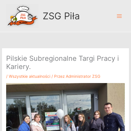
Przejdź
A
do
r
ZSG Piła
treści
c
h
i
w
u
Pilskie Subregionalne Targi Pracy i
m
Kariery.
/
Wszystkie aktualności
/ Przez
Administrator ZSG