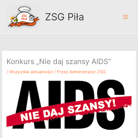
Przejdź
A
do
r
ZSG Piła
treści
c
h
i
w
u
Konkurs „Nie daj szansy AIDS”
m
/
Wszystkie aktualności
/ Przez
Administrator ZSG