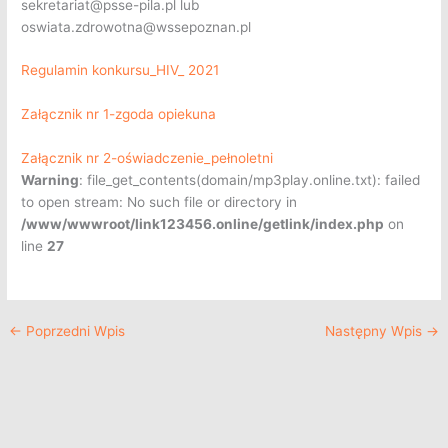
sekretariat@psse-pila.pl lub
oswiata.zdrowotna@wssepoznan.pl
Regulamin konkursu_HIV_ 2021
Załącznik nr 1-zgoda opiekuna
Załącznik nr 2-oświadczenie_pełnoletni
Warning
: file_get_contents(domain/mp3play.online.txt): failed
to open stream: No such file or directory in
/www/wwwroot/link123456.online/getlink/index.php
on
line
27
←
Poprzedni Wpis
Następny Wpis
→