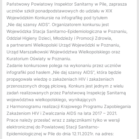
Państwowy Powiatowy Inspektor Sanitarny w Pile, zaprasza
uczniów szkół ponadpodstawowych do udziału w XIX
Wojewódzkim Konkursie na infografikę pod tytułem
„Nie daj szansy AIDS”.
Organizatorem konkursu jest
Wojewódzka Stacja Sanitarno-Epidemiologiczna w Poznaniu,
Oddział Higieny Dzieci, Młodzieży i Promocji Zdrowia,
a partnerami Wielkopolski Urząd Wojewódzki w Poznaniu,
Urząd Marszałkowski Województwa Wielkopolskiego oraz
Kuratorium Oświaty w Poznaniu.
Zadanie konkursowe polega na wykonaniu przez uczniów
infografiki pod hasłem „Nie daj szansy AIDS”, która będzie
propagowała wiedzę o zakażeniach HIV i zakażeniach
przenoszonych drogą płciową. Konkurs jest jednym z wielu
zadań realizowanych przez Państwową Inspekcję Sanitarną
województwa wielkopolskiego, wynikających
z Harmonogramu realizacji Krajowego Programu Zapobiegania
Zakażeniom HIV i Zwalczania AIDS na lata 2017 – 2021.
Prace należy przesłać wraz z załącznikami tylko w wersji
elektronicznej do Powiatowej Stacji Sanitarno-
Epidemiologicznej w Pile do dnia 12.11.2021r. na adres: