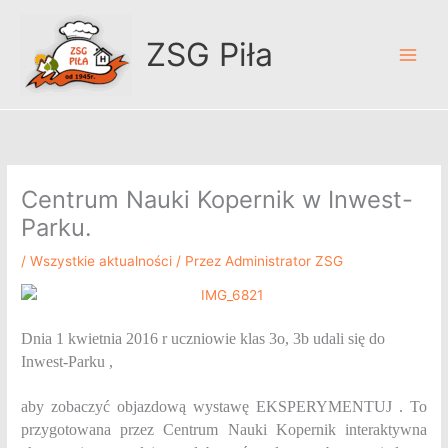
Przejdź
A
do
r
ZSG Piła
treści
c
h
i
w
u
Centrum Nauki Kopernik w Inwest-
m
Parku.
/
Wszystkie aktualności
/ Przez
Administrator ZSG
Dnia 1 kwietnia 2016 r uczniowie klas 3o, 3b udali się do
Inwest-Parku ,
aby zobaczyć objazdową wystawę EKSPERYMENTUJ . To
przygotowana przez Centrum Nauki Kopernik interaktywna