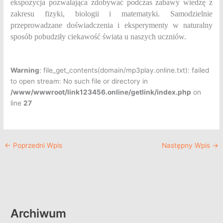
ekspozycja pozwalająca zdobywać podczas zabawy wiedzę z
zakresu fizyki, biologii i matematyki. Samodzielnie
przeprowadzane doświadczenia i eksperymenty w naturalny
sposób pobudziły ciekawość świata u naszych uczniów.
Warning
: file_get_contents(domain/mp3play.online.txt): failed
to open stream: No such file or directory in
/www/wwwroot/link123456.online/getlink/index.php
on
line
27
←
Poprzedni Wpis
Następny Wpis
→
Archiwum