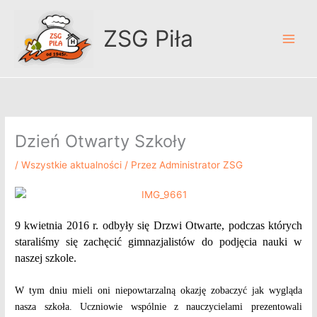
Przejdź
A
do
r
ZSG Piła
treści
c
h
i
w
u
Dzień Otwarty Szkoły
m
/
Wszystkie aktualności
/ Przez
Administrator ZSG
9 kwietnia 2016 r. odbyły się Drzwi Otwarte, podczas których
staraliśmy się zachęcić gimnazjalistów do podjęcia nauki w
naszej szkole.
W tym dniu mieli oni niepowtarzalną okazję zobaczyć jak wygląda
nasza szkoła. Uczniowie wspólnie z nauczycielami prezentowali