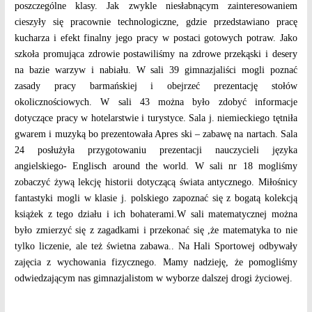
poszczególne klasy. Jak zwykle niesłabnącym zainteresowaniem
cieszyły się pracownie technologiczne, gdzie przedstawiano pracę
kucharza i efekt finalny jego pracy w postaci gotowych potraw. Jako
szkoła promująca zdrowie postawiliśmy na zdrowe przekąski i desery
na bazie warzyw i nabiału. W sali 39 gimnazjaliści mogli poznać
zasady pracy barmańskiej i obejrzeć prezentację stołów
okolicznościowych. W sali 43 można było zdobyć informacje
dotyczące pracy w hotelarstwie i turystyce. Sala j. niemieckiego tętniła
gwarem i muzyką bo prezentowała Apres ski – zabawę na nartach. Sala
24 posłużyła przygotowaniu prezentacji nauczycieli języka
angielskiego- Englisch around the world. W sali nr 18 mogliśmy
zobaczyć żywą lekcję historii dotyczącą świata antycznego. Miłośnicy
fantastyki mogli w klasie j. polskiego zapoznać się z bogatą kolekcją
książek z tego działu i ich bohaterami.W sali matematycznej można
było zmierzyć się z zagadkami i przekonać się ,że matematyka to nie
tylko liczenie, ale też świetna zabawa.. Na Hali Sportowej odbywały
zajęcia z wychowania fizycznego. Mamy nadzieję, że pomogliśmy
odwiedzającym nas gimnazjalistom w wyborze dalszej drogi życiowej.