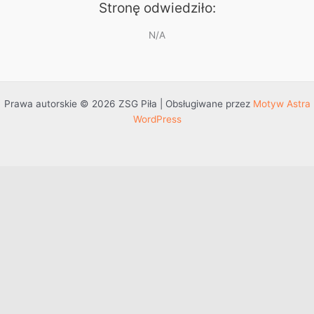
Stronę odwiedziło:
N/A
Prawa autorskie © 2026 ZSG Piła | Obsługiwane przez
Motyw Astra
WordPress
Przejdź do treści
Otwórz pasek narzędzi
Dostępność
Powiększ tekst
Zmniejsz tekst
Szarość
Wysoki kontrast
Negatywny kontrast
Jasne tło