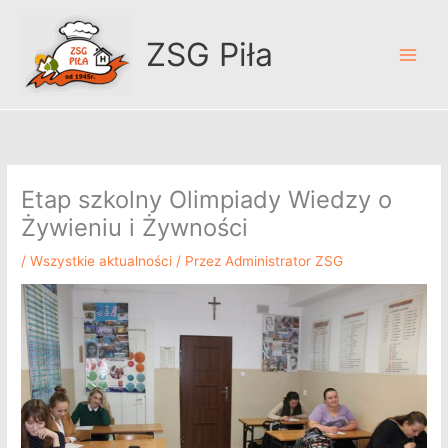
Przejdź
A
do
r
ZSG Piła
treści
c
h
i
w
u
Etap szkolny Olimpiady Wiedzy o
m
Żywieniu i Żywności
/
Wszystkie aktualności
/ Przez
Administrator ZSG