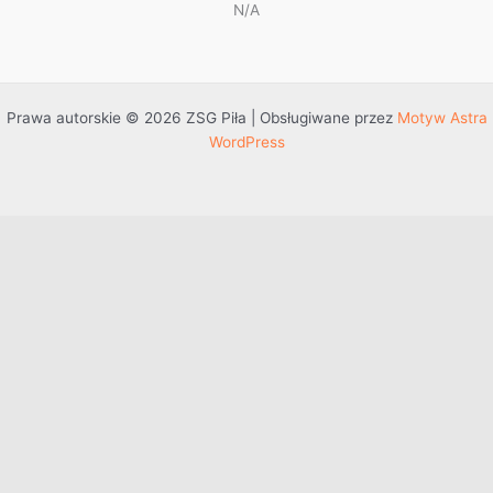
N/A
Prawa autorskie © 2026 ZSG Piła | Obsługiwane przez
Motyw Astra
WordPress
Przejdź do treści
Otwórz pasek narzędzi
Dostępność
Powiększ tekst
Zmniejsz tekst
Szarość
Wysoki kontrast
Negatywny kontrast
Jasne tło
Podkreślenie linków