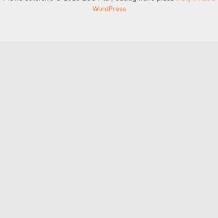
WordPress
Przejdź do treści
Otwórz pasek narzędzi
Dostępność
Powiększ tekst
Zmniejsz tekst
Szarość
Wysoki kontrast
Negatywny kontrast
Jasne tło
Podkreślenie linków
Czytelna czcionka
Resetuj
Mapa witryny
Pomoc