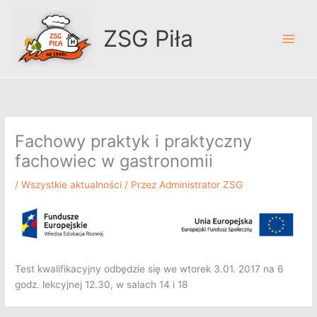
Przejdź
A
do
r
ZSG Piła
treści
c
h
i
w
u
Fachowy praktyk i praktyczny
m
fachowiec w gastronomii
/
Wszystkie aktualności
/ Przez
Administrator ZSG
Test kwalifikacyjny odbędzie się we wtorek 3.01. 2017 na 6
godz. lekcyjnej 12.30, w salach 14 i 18