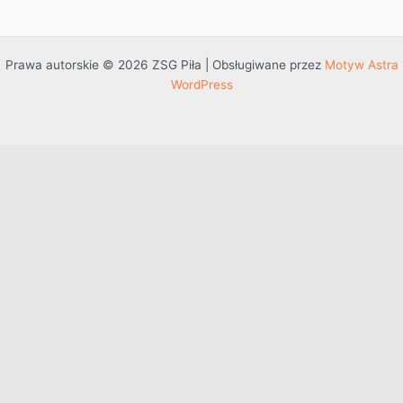
Prawa autorskie © 2026 ZSG Piła | Obsługiwane przez
Motyw Astra
WordPress
Przejdź do treści
Otwórz pasek narzędzi
Dostępność
Powiększ tekst
Zmniejsz tekst
Szarość
Wysoki kontrast
Negatywny kontrast
Jasne tło
Podkreślenie linków
Czytelna czcionka
Resetuj