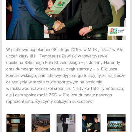
W piątkowe popołudnie 08 lutego 2019r. w MDK ,,Iskra” w Pile,
uczeń klasy IIH – Tymoteusz Zawilski w towarzystwie
opiekuna Szkolnego Koła Strzeleckiego – p. Joanny Harendy
oraz dumnego rodzica odebrał, z rąk starosty – p. Eligiusza
Komarowskiego, pamiątkowy dyplom gratulacyjny za najlepsze
osiągnięcia w strzelectwie sportowym na poziomie
współzawodnictwa szkół średnich. Nie tylko Tato Tymoteusza,
ale i cała społeczność ZSG w Pile jest dumna z naszego
reprezentanta. Życzymy dalszych sukcesów:)