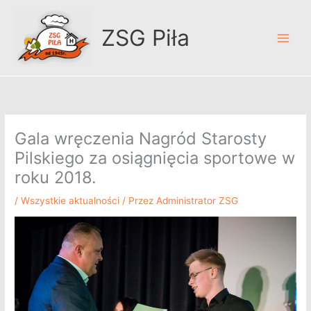
Przejdź
A
do
r
ZSG Piła
treści
c
h
i
w
u
Gala wręczenia Nagród Starosty
m
Pilskiego za osiągnięcia sportowe w
roku 2018.
/
Wszystkie aktualności
/ Przez
Administrator ZSG