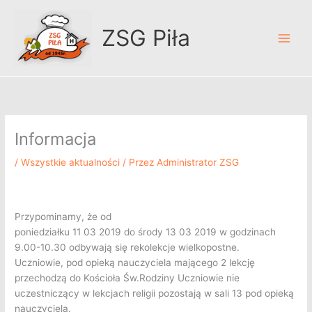
Przejdź
A
do
r
ZSG Piła
treści
c
h
i
w
u
Informacja
m
/
Wszystkie aktualności
/ Przez
Administrator ZSG
Przypominamy, że od
poniedziałku 11 03 2019 do środy 13 03 2019 w godzinach
9.00-10.30 odbywają się rekolekcje wielkopostne.
Uczniowie, pod opieką nauczyciela mającego 2 lekcję
przechodzą do Kościoła Św.Rodziny Uczniowie nie
uczestniczący w lekcjach religii pozostają w sali 13 pod opieką
nauczyciela.