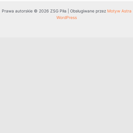
Prawa autorskie © 2026 ZSG Piła | Obsługiwane przez
Motyw Astra
WordPress
Przejdź do treści
Otwórz pasek narzędzi
Dostępność
Powiększ tekst
Zmniejsz tekst
Szarość
Wysoki kontrast
Negatywny kontrast
Jasne tło
Podkreślenie linków
Czytelna czcionka
Resetuj
Mapa witryny