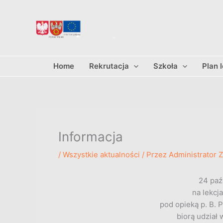
Przejdź
do
treści
Home
Rekrutacja
Szkoła
Plan 
Informacja
/
Wszystkie aktualności
/ Przez
Administrator 
24 paź
na lekcja
pod opieką p. B. 
biorą udział