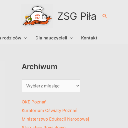
A
r
ZSG Piła
Szukaj
c
h
a rodziców
Dla nauczycieli
Kontakt
i
w
u
m
Archiwum
OKE Poznań
Kuratorium Oświaty Poznań
Ministerstwo Edukacji Narodowej
Starostwo Powiatowe