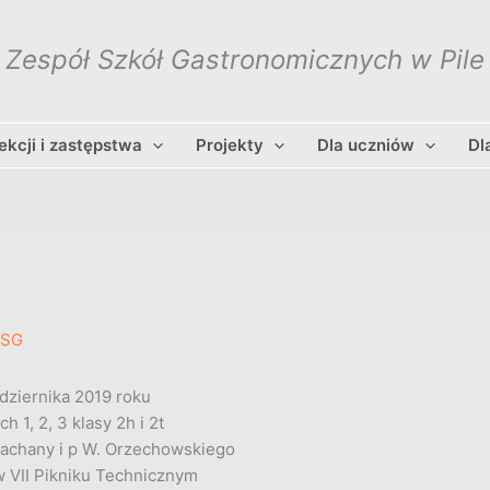
Zespół Szkół Gastronomicznych w Pile
lekcji i zastępstwa
Projekty
Dla uczniów
Dl
ZSG
dziernika 2019 roku
ch 1, 2, 3 klasy 2h i 2t
Pachany i p W. Orzechowskiego
 w VII Pikniku Technicznym