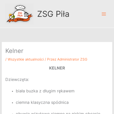
Przejdź
A
do
r
ZSG Piła
treści
c
h
i
w
u
Kelner
m
/
Wszystkie aktualności
/ Przez
Administrator ZSG
KELNER
Dziewczęta:
biała buzka z długim rękawem
ciemna klasyczna spódnica
obuwie wizytowe ciemne na niskim obcasie