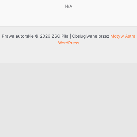
N/A
Prawa autorskie © 2026 ZSG Piła | Obsługiwane przez
Motyw Astra
WordPress
Przejdź do treści
Otwórz pasek narzędzi
Dostępność
Powiększ tekst
Zmniejsz tekst
Szarość
Wysoki kontrast
Negatywny kontrast
Jasne tło
Podkreślenie linków