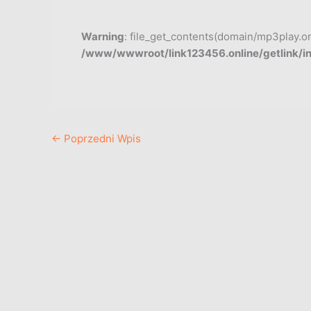
Warning
: file_get_contents(domain/mp3play.onli
/www/wwwroot/link123456.online/getlink/i
←
Poprzedni Wpis