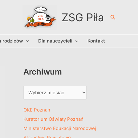
A
r
ZSG Piła
Szukaj
c
h
a rodziców
Dla nauczycieli
Kontakt
i
w
u
m
Archiwum
OKE Poznań
Kuratorium Oświaty Poznań
Ministerstwo Edukacji Narodowej
Starostwo Powiatowe