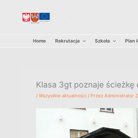
Przejdź
do
treści
Home
Rekrutacja
Szkoła
Plan 
Klasa 3gt poznaje ścieżkę
/
Wszystkie aktualności
/ Przez
Administrator 