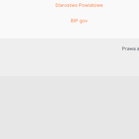
Starostwo Powiatowe
BIP gov
Prawa a
Przejdź do treści
Otwórz pasek narzędzi
Dostępność
Powiększ tekst
Zmniejsz tekst
Szarość
Wysoki kontrast