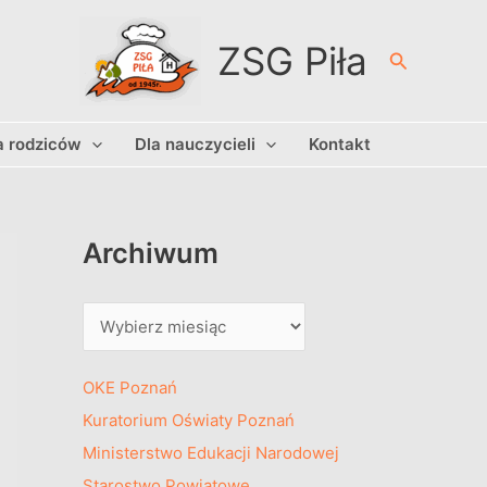
A
r
ZSG Piła
Szukaj
c
h
a rodziców
Dla nauczycieli
Kontakt
i
w
u
m
Archiwum
OKE Poznań
Kuratorium Oświaty Poznań
Ministerstwo Edukacji Narodowej
Starostwo Powiatowe