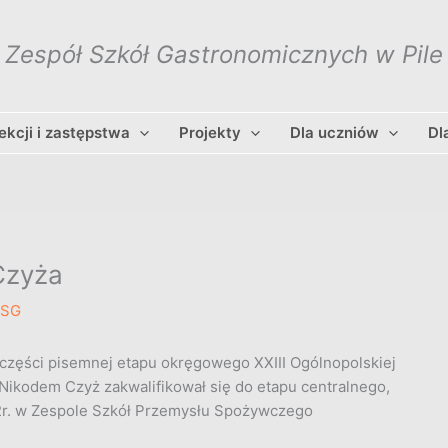
Zespół Szkół Gastronomicznych w Pile
lekcji i zastępstwa
Projekty
Dla uczniów
Dl
Czyża
ZSG
 części pisemnej etapu okręgowego XXIII Ogólnopolskiej
Nikodem Czyż zakwalifikował się do etapu centralnego,
22r. w Zespole Szkół Przemysłu Spożywczego