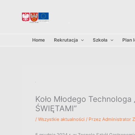
Przejdź
do
treści
Home
Rekrutacja
Szkoła
Plan 
Koło Młodego Technolog
ŚWIĘTAMI”
/
Wszystkie aktualności
/ Przez
Administrator 
5 grudnia 2024 r. w Zespole Szkół Gastronomi