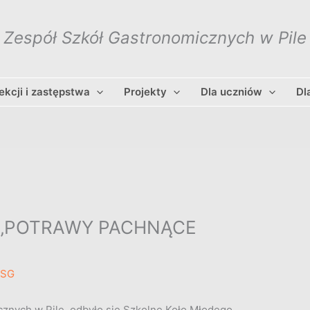
Zespół Szkół Gastronomicznych w Pile
lekcji i zastępstwa
Projekty
Dla uczniów
Dl
a „POTRAWY PACHNĄCE
ZSG
cznych w Pile, odbyło się Szkolne Koło Młodego