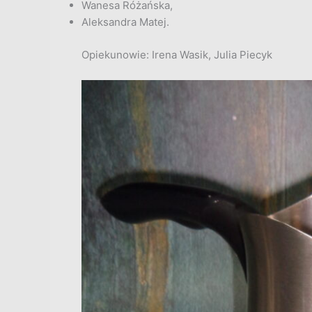
Wanesa Różańska,
Aleksandra Matej.
Opiekunowie: Irena Wasik, Julia Piecyk