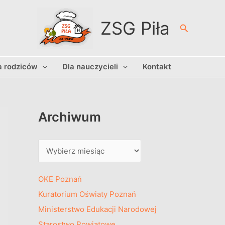
A
r
ZSG Piła
Szukaj
c
h
a rodziców
Dla nauczycieli
Kontakt
i
w
u
m
Archiwum
OKE Poznań
Kuratorium Oświaty Poznań
Ministerstwo Edukacji Narodowej
Starostwo Powiatowe