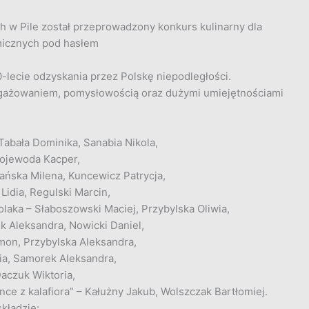
ch w Pile został przeprowadzony konkurs
kulinarny dla
micznych pod hasłem
-lecie odzyskania przez Polskę niepodległości.
ngażowaniem, pomysłowością oraz dużymi umiejętnościami
 Tabała Dominika, Sanabia Nikola,
 Wojewoda Kacper,
bańska Milena, Kuncewicz Patrycja,
Lidia, Regulski Marcin,
olaka – Słaboszowski Maciej, Przybylska Oliwia,
ruk Aleksandra, Nowicki Daniel,
mon, Przybylska Aleksandra,
dia, Samorek Aleksandra,
Daczuk Wiktoria,
ynce z kalafiora” – Kałużny Jakub, Wolszczak Bartłomiej.
kładzie: