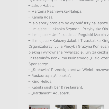
– Jakub Habet,
– Marzena Raźniewska-Nalepa,
– Kamila Rosa,
miało spory problem by wyłonić trzy najlepsze 
– I miejsce – Leżanka Szymon i Przybylska Ola z
– II miejsce – Umińska Lidia i Regulski Marcin z 
– III miejsce – Kałużny Jakub i Trzaskalska King
Organizatorzy: Julia Piecyk i Grażyna Koniecz
piękną i wyrównaną rywalizację, jury za ciężk
uczestników konkursu kulinarnego „Biało-czer
Sponsorzy:
– „Stołówka” Przedsiębiorstwo Wielobranżowe
– Restauracja „Alibabka”,
– Kino Helios,
– Kabuki sushi bar & restaurant,
– „Kardamon” Aquapark.