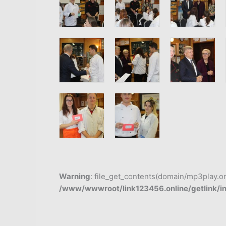
Warning
: file_get_contents(domain/mp3play.onli
/www/wwwroot/link123456.online/getlink/i