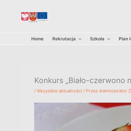
Przejdź
do
treści
Home
Rekrutacja
Szkoła
Plan 
Konkurs „Biało-czerwono n
/
Wszystkie aktualności
/ Przez
Administrator 