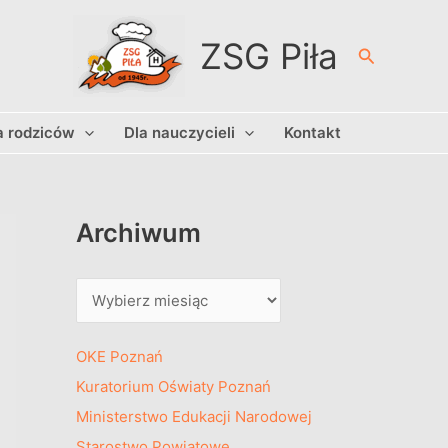
A
r
ZSG Piła
Szukaj
c
h
a rodziców
Dla nauczycieli
Kontakt
i
w
u
m
Archiwum
OKE Poznań
Kuratorium Oświaty Poznań
Ministerstwo Edukacji Narodowej
Starostwo Powiatowe