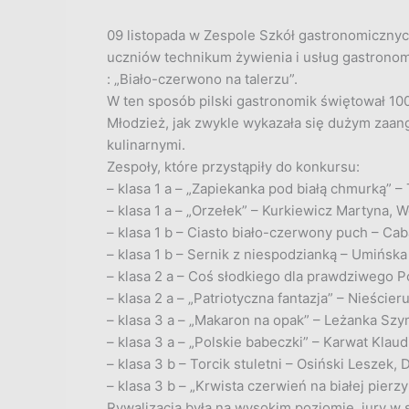
09 listopada w Zespole Szkół gastronomiczny
uczniów technikum żywienia i usług gastrono
: „Biało-czerwono na talerzu”.
W ten sposób pilski gastronomik świętował 100
Młodzież, jak zwykle wykazała się dużym zaa
kulinarnymi.
Zespoły, które przystąpiły do konkursu:
– klasa 1 a – „Zapiekanka pod białą chmurką” –
– klasa 1 a – „Orzełek” – Kurkiewicz Martyna,
– klasa 1 b – Ciasto biało-czerwony puch – Ca
– klasa 1 b – Sernik z niespodzianką – Umińska 
– klasa 2 a – Coś słodkiego dla prawdziwego P
– klasa 2 a – „Patriotyczna fantazja” – Nieście
– klasa 3 a – „Makaron na opak” – Leżanka Szy
– klasa 3 a – „Polskie babeczki” – Karwat Klau
– klasa 3 b – Torcik stuletni – Osiński Leszek, 
– klasa 3 b – „Krwista czerwień na białej pierz
Rywalizacja była na wysokim poziomie, jury w s