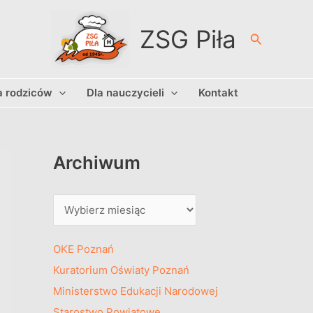
A
r
ZSG Piła
Szukaj
c
h
a rodziców
Dla nauczycieli
Kontakt
i
w
u
m
Archiwum
OKE Poznań
Kuratorium Oświaty Poznań
Ministerstwo Edukacji Narodowej
Starostwo Powiatowe