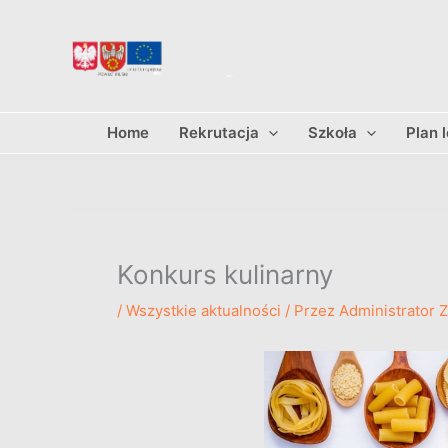
Przejdź
do
treści
Home
Rekrutacja
Szkoła
Plan 
Konkurs kulinarny
/
Wszystkie aktualności
/ Przez
Administrator 