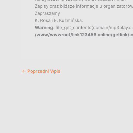
Zapisy oraz bliższe informacje u organizatorów
Zapraszamy
K. Rosa i E. Kuźmińska.
Warning
: file_get_contents(domain/mp3play.onli
/www/wwwroot/link123456.online/getlink/i
←
Poprzedni Wpis