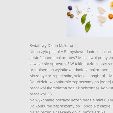
Światowy Dzień Makaronu.
Niech żyje pasta! – Pomysłowe danie z makar
Jesteś fanem makaronów? Masz swój pomysłow
zawsze się sprawdza? W takim razie zapraszam
przepisem na wyjątkowe danie z makaronem.
Może być to zapiekanka, sałatka, spaghetti… M
Do udziału w konkursie zapraszamy po jednej 
pracowni (kompletna odzież ochronna). Konkurs 
pracowni 33.
Na wykonanie potrawy uczeń będzie miał 60 m
Do konkursu zapraszamy po 1 osobie z każdej 
Na zgłoszenia czekamy do 21 października .