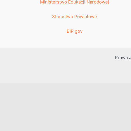
Ministerstwo Edukacji Narodowej
Starostwo Powiatowe
BIP gov
Prawa a
Przejdź do treści
Otwórz pasek narzędzi
Dostępność
Powiększ tekst
Zmniejsz tekst
Szarość