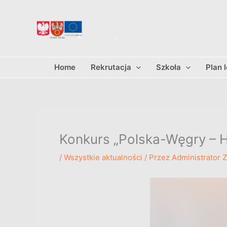
Przejdź
do
treści
Home
Rekrutacja
Szkoła
Plan 
Konkurs „Polska-Węgry – Hi
/
Wszystkie aktualności
/ Przez
Administrator 