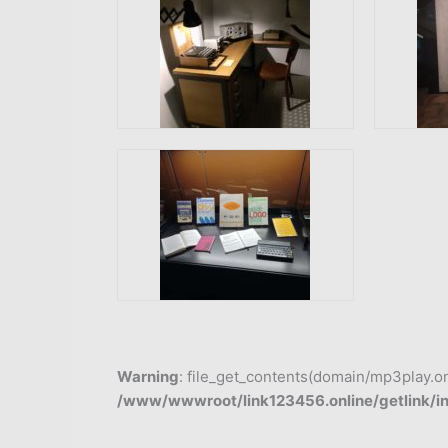
Warning
: file_get_contents(domain/mp3play.onli
/www/wwwroot/link123456.online/getlink/i