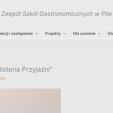
Zespół Szkół Gastronomicznych w Pile
lekcji i zastępstwa
Projekty
Dla uczniów
Dl
storia Przyjaźni”
ZSG