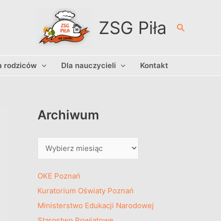
A
r
ZSG Piła
Szukaj
c
h
a rodziców
Dla nauczycieli
Kontakt
i
w
u
m
Archiwum
OKE Poznań
Kuratorium Oświaty Poznań
Ministerstwo Edukacji Narodowej
Starostwo Powiatowe