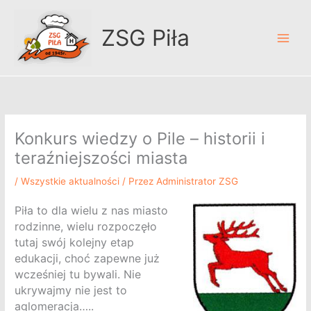
Przejdź
A
do
r
ZSG Piła
treści
c
h
i
w
u
Konkurs wiedzy o Pile – historii i
m
teraźniejszości miasta
/
Wszystkie aktualności
/ Przez
Administrator ZSG
Piła to dla wielu z nas miasto
rodzinne, wielu rozpoczęło
tutaj swój kolejny etap
edukacji, choć zapewne już
wcześniej tu bywali. Nie
ukrywajmy nie jest to
aglomeracja…..