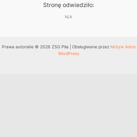
Stronę odwiedziło:
N/A
Prawa autorskie © 2026 ZSG Piła | Obsługiwane przez
Motyw Astra
WordPress
Przejdź do treści
Otwórz pasek narzędzi
Dostępność
Powiększ tekst
Zmniejsz tekst
Szarość
Wysoki kontrast
Negatywny kontrast