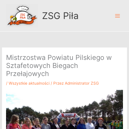
Przejdź
A
do
r
ZSG Piła
treści
c
h
i
w
u
Mistrzostwa Powiatu Pilskiego w
m
Sztafetowych Biegach
Przełajowych
/
Wszystkie aktualności
/ Przez
Administrator ZSG