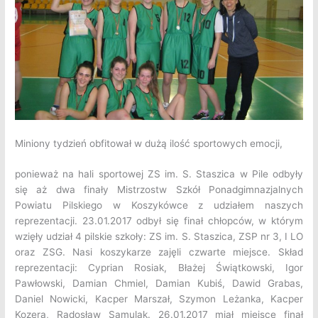
Miniony tydzień obfitował w dużą ilość sportowych emocji,
ponieważ na hali sportowej ZS im. S. Staszica w Pile odbyły
się aż dwa finały Mistrzostw Szkół Ponadgimnazjalnych
Powiatu Pilskiego w Koszykówce z udziałem naszych
reprezentacji. 23.01.2017 odbył się finał chłopców, w którym
wzięły udział 4 pilskie szkoły: ZS im. S. Staszica, ZSP nr 3, I LO
oraz ZSG. Nasi koszykarze zajęli czwarte miejsce. Skład
reprezentacji: Cyprian Rosiak, Błażej Świątkowski, Igor
Pawłowski, Damian Chmiel, Damian Kubiś, Dawid Grabas,
Daniel Nowicki, Kacper Marszał, Szymon Leżanka, Kacper
Kozera, Radosław Samulak. 26.01.2017 miał miejsce finał