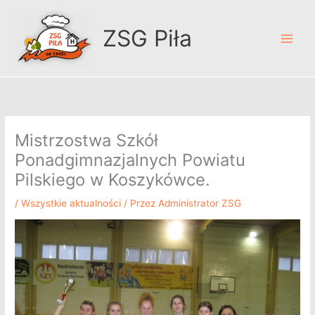
Przejdź
A
do
r
ZSG Piła
treści
c
h
i
w
u
Mistrzostwa Szkół
m
Ponadgimnazjalnych Powiatu
Pilskiego w Koszykówce.
/
Wszystkie aktualności
/ Przez
Administrator ZSG