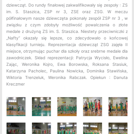
dziewcząt. Do rundy finałowej zakwalifikowały się zespoły : ZS
im. S. Staszica, ZSP nr 3, ZSE oraz ZSG. W meczu
półfinałowym nasze dziewczęta pokonały zespół ZSP nr 3 , w
związku z czym zdobyły możliwość powalczenia o złote
medale z drużyną ZS im. S. Staszica. Niestety przeciwniczki z
„Nafty” okazały się lepsze, co zdecydowało o końcowej
klasyfikacji turnieju. Reprezentacja dziewcząt ZSG zajęła II
miejsce, otrzymując puchar dla szkoły oraz srebrne medale dla
zawodniczek. Skład reprezentacji: Patrycja Wycisło, Ewelina
Zając, Weronika Kojro, Ewa Borowska, Roksana Stasiuk,
Katarzyna Pacholec, Paulina Nowicka, Dominika Stawińska,
Wiktoria Trenzeluk, Weronika Rabczak. Opiekun : Danuta
Kreczmer