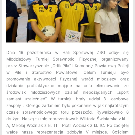
Dnia 19 października w Hali Sportowej ZSG odbył się
Młodzieżowy Turniej Sprawności Fizycznej
organizowany
przez Stowarzyszenie „Orlik Piła” i Komendę Powiatową Policji
w Pile i Starostwo Powiatowe. Celem Turnieju było
promowanie aktywności fizycznej wśród młodzieży oraz
działanie profilaktyczne mające na celu eliminowanie ze
środowisk młodzieżowych działań niepożądanych „sport
zamiast uzależnień”. W turnieju brały udział 3 -osobowe
zespoły , którego zadaniem było pokonanie w jak najkrótszym
czasie sprawnościowego toru przeszkód. Rywalizowało 8
drużyn. Naszą szkołę reprezentowali: Wiktoria Świniarska z kl. I
A, Mikołaj Wożniak z kl. IT i Piotr Wożniak z kl. IC. Po zaciętej
walce nasza reprezentacja zdobyła V miejsce. Gościem