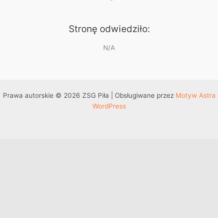
Stronę odwiedziło:
N/A
Prawa autorskie © 2026 ZSG Piła | Obsługiwane przez
Motyw Astra
WordPress
Przejdź do treści
Otwórz pasek narzędzi
Dostępność
Powiększ tekst
Zmniejsz tekst
Szarość