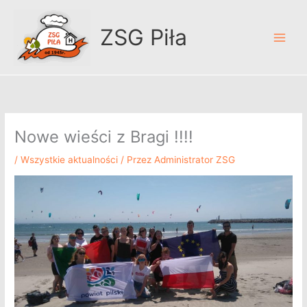
Przejdź
A
do
r
ZSG Piła
treści
c
h
i
w
u
Nowe wieści z Bragi !!!!
m
/
Wszystkie aktualności
/ Przez
Administrator ZSG