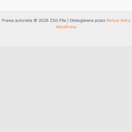
Prawa autorskie © 2026 ZSG Piła | Obsługiwane przez
Motyw Astra
WordPress
Przejdź do treści
Otwórz pasek narzędzi
Dostępność
Powiększ tekst
Zmniejsz tekst
Szarość
Wysoki kontrast
Negatywny kontrast
Jasne tło
Podkreślenie linków
Czytelna czcionka
Resetuj