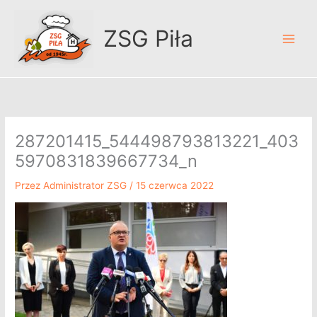
Przejdź
A
do
r
ZSG Piła
treści
c
h
i
w
u
287201415_544498793813221_403
m
5970831839667734_n
Przez
Administrator ZSG
/
15 czerwca 2022