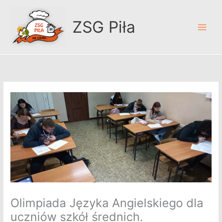
Przejdź
A
do
r
ZSG Piła
treści
c
h
i
w
u
m
Olimpiada Języka Angielskiego dla
uczniów szkół średnich.