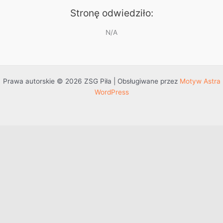
Stronę odwiedziło:
N/A
Prawa autorskie © 2026 ZSG Piła | Obsługiwane przez
Motyw Astra
WordPress
Przejdź do treści
Otwórz pasek narzędzi
Dostępność
Powiększ tekst
Zmniejsz tekst
Szarość
Wysoki kontrast
Negatywny kontrast