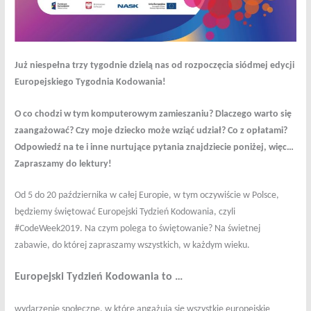
Już niespełna trzy tygodnie dzielą nas od rozpoczęcia siódmej edycji
Europejskiego Tygodnia Kodowania!
O co chodzi w tym komputerowym zamieszaniu? Dlaczego warto się
zaangażować? Czy moje dziecko może wziąć udział? Co z opłatami?
Odpowiedź na te i inne nurtujące pytania znajdziecie poniżej, więc…
Zapraszamy do lektury!
Od 5 do 20 października w całej Europie, w tym oczywiście w Polsce,
będziemy świętować Europejski Tydzień Kodowania, czyli
#CodeWeek2019. Na czym polega to świętowanie? Na świetnej
zabawie, do której zapraszamy wszystkich, w każdym wieku.
Europejski Tydzień Kodowania to …
wydarzenie społeczne, w które angażują się wszystkie europejskie