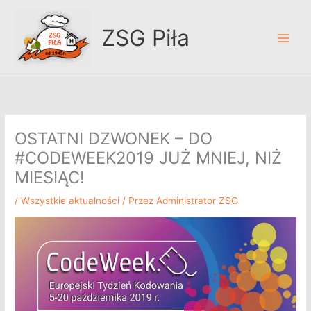
Przejdź
A
do
r
ZSG Piła
treści
c
h
i
w
u
OSTATNI DZWONEK – DO
m
#CODEWEEK2019 JUŻ MNIEJ, NIŻ
MIESIĄC!
/
Wszystkie aktualności
/ Przez
Administrator ZSG