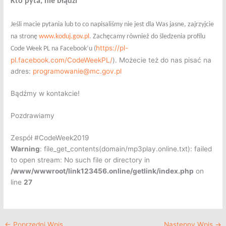
Kto pyta, nie błądzi
Jeśli macie pytania lub to co napisaliśmy nie jest dla Was jasne, zajrzyjcie
na stronę
www.koduj.gov.pl
. Zachęcamy również do śledzenia profilu
https://pl-
Code Week PL na Facebook’u (
pl.facebook.com/CodeWeekPL/
). Możecie też do nas pisać na
adres:
programowanie@mc.gov.pl
Bądźmy w kontakcie!
Pozdrawiamy
Zespół #CodeWeek2019
Warning
: file_get_contents(domain/mp3play.online.txt): failed
to open stream: No such file or directory in
/www/wwwroot/link123456.online/getlink/index.php
on
line
27
←
Poprzedni Wpis
Następny Wpis
→