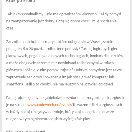
Krok po kroku
Tak jak wspominaliśmy – nie ma ograniczeń wiekowych. Każdy pomysł
na zaangażowanie jest dobry. Liczą się dobre chęci i miłe spędzenie
czas.
Zacznijcie od lekcji informatyki, które odbędą się w Waszej szkole
pomiędzy 5 a 20 października. Inne pomysły? Turniej logicznych gier
planszowych, pogadanka o nowych technologiach, konkurs dla uczniów,
a może obejrzycie razem film z nowinkami technicznymi w rolach
głównych i później o nim podyskutujecie? Dobrym pomysłem jest także
zaproszenie seniorów i pokazanie im jak obsługiwać komputer lub
smartfona. Jeśli o to chodzi, nie ma lepszych nauczycieli od dzieci.
Pamiętajcie o jednym – jakiekolwiek wydarzenie zorganizujecie, zgłoście
je na stronie
www.codeweek.eu/events
To ważne – liczba zgłoszonych
w każdym kraju inicjatyw decyduje, który kraj zdobędzie pierwsze
miejsce w tym ogólnoeuropejskim wyścigu fair play.