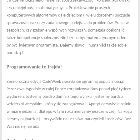
ćwiczenie logicznego myślenia, spostrzegawczości, koncentracji uwagi
czy umiejętności matematycznych. Projektowanie prostych
komputerowych algorytmów daje dzieciom (i wielu dorosłym) poczucie
sprawczości oraz uczy zadaniowego podejścia do problemów. Praca w
zespołach, czy szukanie wspólnych rozwiązań, pomagają doskonalić
także kompetencje społeczne. Nie trzeba być matematycznym orłem,
by być świetnym programistą. Dajemy słowo – humaniści także sobie

poradzą
Programowanie to frajda!
Zeszłoroczna edycja CodeWeek cieszyła się ogromną popularnością!
Przez dwa tygodnie w całej Polsce zorganizowaliśmy ponad pięć tysięcy
wydarzeń. Jesteśmy bardzo dumni z tego wyniku i jesteśmy bardzo
wdzięczni wszystkim, którzy się zaangażowali. Apetyt oczywiście rośnie
w miarę jedzenia, dlatego w tym roku mierzymy jeszcze wyżej. Na kogo
liczymy najbardziej – oczywiście na uczniów, nauczycieli i rodziców. Bez
Was nic się nie uda.