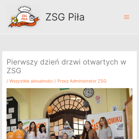
Przejdź
A
do
r
ZSG Piła
treści
c
h
i
w
u
Pierwszy dzień drzwi otwartych w
m
ZSG
/
Wszystkie aktualności
/ Przez
Administrator ZSG