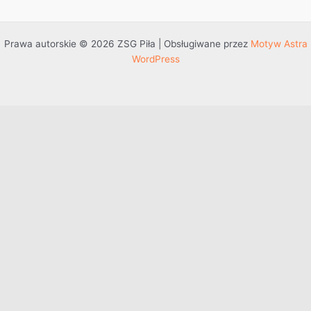
Prawa autorskie © 2026 ZSG Piła | Obsługiwane przez
Motyw Astra
WordPress
Przejdź do treści
Otwórz pasek narzędzi
Dostępność
Powiększ tekst
Zmniejsz tekst
Szarość
Wysoki kontrast
Negatywny kontrast
Jasne tło
Podkreślenie linków
Czytelna czcionka
Resetuj