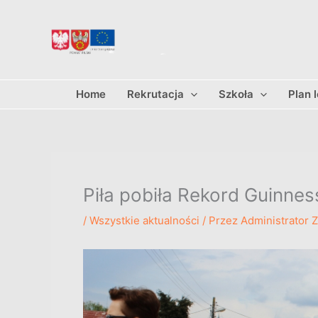
Przejdź
do
treści
Home
Rekrutacja
Szkoła
Plan 
Piła pobiła Rekord Guinnes
/
Wszystkie aktualności
/ Przez
Administrator 