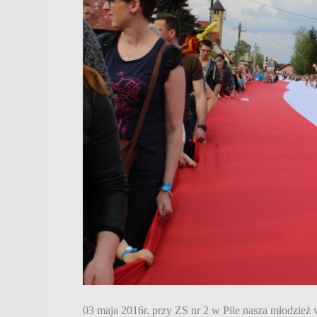
03 maja 2016r. przy ZS nr 2 w Pile nasza młodzież w