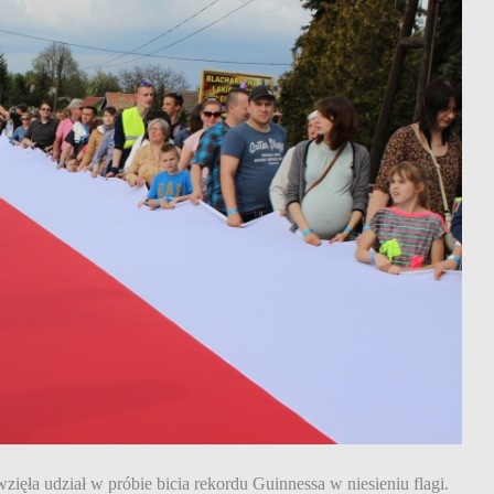
zięła udział w próbie bicia rekordu Guinnessa w niesieniu flagi.