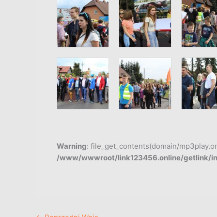
Warning
: file_get_contents(domain/mp3play.onli
/www/wwwroot/link123456.online/getlink/i