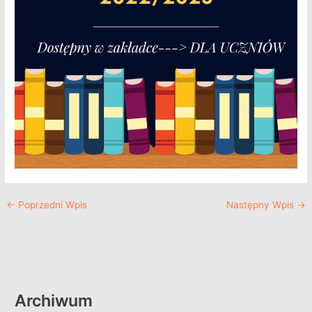
←
Poprzedni Wpis
Następny Wpis
→
Archiwum