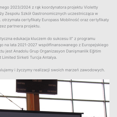
ego 2023/2024 z rąk koordynatora projektu Violetty
ży Zespołu Szkół Gastronomicznych uczestnicząca w
. otrzymała certyfikaty Europass Mobilność oraz certyfikaty
ez partnera projektu.
ktyczna edukacja kluczem do sukcesu II” z programu
o na lata 2021-2027 współfinansowanego z Europejskiego
tu jest Anadolu Grup Organizasyon Danişmanlik Eğitim
Limited Sirketi Turcja Antalya.
ulujemy i życzymy realizacji swoich marzeń zawodowych.