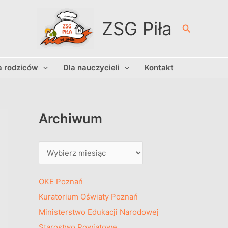
A
r
ZSG Piła
Szukaj
c
h
a rodziców
Dla nauczycieli
Kontakt
i
w
u
m
Archiwum
OKE Poznań
Kuratorium Oświaty Poznań
Ministerstwo Edukacji Narodowej
Starostwo Powiatowe