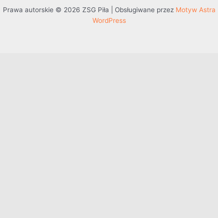
Prawa autorskie © 2026 ZSG Piła | Obsługiwane przez
Motyw Astra
WordPress
Przejdź do treści
Otwórz pasek narzędzi
Dostępność
Powiększ tekst
Zmniejsz tekst
Szarość
Wysoki kontrast
Negatywny kontrast
Jasne tło
Podkreślenie linków
Czytelna czcionka
Resetuj
Mapa witryny