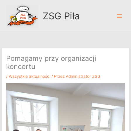
Przejdź
A
do
r
ZSG Piła
treści
c
h
i
w
u
Pomagamy przy organizacji
m
koncertu
/
Wszystkie aktualności
/ Przez
Administrator ZSG