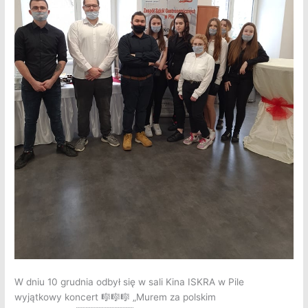
W dniu 10 grudnia odbył się w sali Kina ISKRA w Pile
wyjątkowy koncert
🎼
🎼
🎼
„Murem za polskim