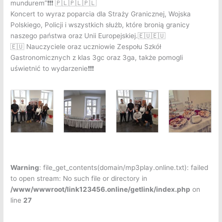
mundurem”
❗
❗
❗
🇵🇱
🇵🇱
🇵🇱
Koncert to wyraz poparcia dla Straży Granicznej, Wojska
Polskiego, Policji i wszystkich służb, które bronią granicy
naszego państwa oraz Unii Europejskiej.
🇪🇺
🇪🇺
🇪🇺
Nauczyciele oraz uczniowie Zespołu Szkół
Gastronomicznych z klas 3gc oraz 3ga, także pomogli
uświetnić to wydarzenie
❗
❗
❗
Warning
: file_get_contents(domain/mp3play.online.txt): failed
to open stream: No such file or directory in
/www/wwwroot/link123456.online/getlink/index.php
on
line
27