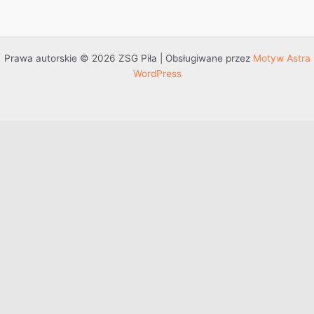
Prawa autorskie © 2026 ZSG Piła | Obsługiwane przez
Motyw Astra
WordPress
Przejdź do treści
Otwórz pasek narzędzi
Dostępność
Powiększ tekst
Zmniejsz tekst
Szarość
Wysoki kontrast
Negatywny kontrast
Jasne tło
Podkreślenie linków
Czytelna czcionka