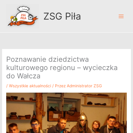
Przejdź
A
do
r
ZSG Piła
treści
c
h
i
w
u
Poznawanie dziedzictwa
m
kulturowego regionu – wycieczka
do Wałcza
/
Wszystkie aktualności
/ Przez
Administrator ZSG