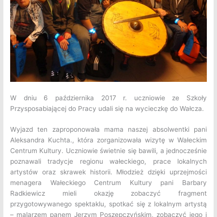
W dniu 6 października 2017 r. uczniowie ze Szkoły
Przysposabiającej do Pracy udali się na wycieczkę do Wałcza.
Wyjazd ten zaproponowała mama naszej absolwentki pani
Aleksandra Kuchta., która zorganizowała wizytę w Wałeckim
Centrum Kultury. Uczniowie świetnie się bawili, a jednocześnie
poznawali tradycje regionu wałeckiego, prace lokalnych
artystów oraz skrawek historii. Młodzież dzięki uprzejmości
menagera Wałeckiego Centrum Kultury pani Barbary
Radkiewicz mieli okazję zobaczyć fragment
przygotowywanego spektaklu, spotkać się z lokalnym artystą
– malarzem panem Jerzym Poszepczyńskim, zobaczyć jego i