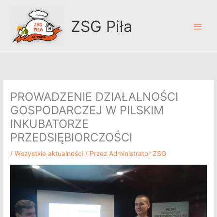
Przejdź
A
do
r
ZSG Piła
treści
c
h
i
w
u
PROWADZENIE DZIAŁALNOŚCI
m
GOSPODARCZEJ W PILSKIM
INKUBATORZE
PRZEDSIĘBIORCZOŚCI
/
Wszystkie aktualności
/ Przez
Administrator ZSG