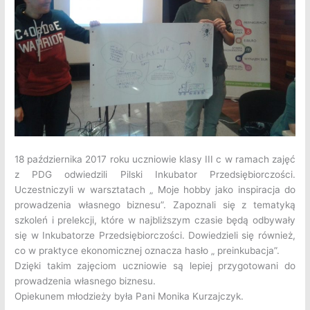
18 października 2017 roku uczniowie klasy III c w ramach zajęć
z PDG odwiedzili
Pilski Inkubator Przedsiębiorczości.
Uczestniczyli w warsztatach „ Moje hobby jako inspiracja do
prowadzenia własnego biznesu”. Zapoznali się z tematyką
szkoleń i prelekcji, które w najbliższym czasie będą odbywały
się w Inkubatorze Przedsiębiorczości. Dowiedzieli się również,
co w praktyce ekonomicznej oznacza hasło „ preinkubacja”.
Dzięki takim zajęciom uczniowie są lepiej przygotowani do
prowadzenia własnego biznesu.
Opiekunem młodzieży była Pani Monika Kurzajczyk.