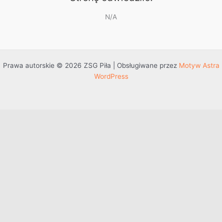
N/A
Prawa autorskie © 2026 ZSG Piła | Obsługiwane przez
Motyw Astra
WordPress
Przejdź do treści
Otwórz pasek narzędzi
Dostępność
Powiększ tekst
Zmniejsz tekst
Szarość
Wysoki kontrast
Negatywny kontrast
Jasne tło