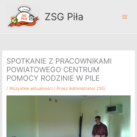
Przejdź
A
do
r
ZSG Piła
treści
c
h
i
w
u
SPOTKANIE Z PRACOWNIKAMI
m
POWIATOWEGO CENTRUM
POMOCY RODZINIE W PILE
/
Wszystkie aktualności
/ Przez
Administrator ZSG