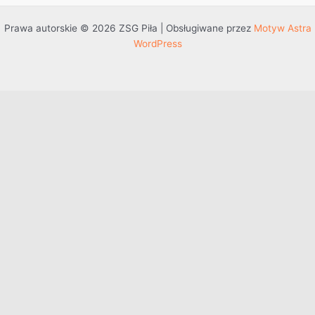
Prawa autorskie © 2026 ZSG Piła | Obsługiwane przez
Motyw Astra
WordPress
Przejdź do treści
Otwórz pasek narzędzi
Dostępność
Powiększ tekst
Zmniejsz tekst
Szarość
Wysoki kontrast
Negatywny kontrast
Jasne tło
Podkreślenie linków
Czytelna czcionka
Resetuj