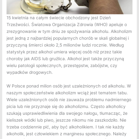
15 kwietnia na całym świecie obchodzony jest Dzień
Trzeźwości. Światowa Organizacja Zdrowia (WHO) apeluje o
zrezygnowanie w tym dniu ze spożywania alkoholu. Alkoholizm
jest jedną z najbardziej popularnych chorób w skali globalnej i
przyczyną śmierci około 2,5 milionów ludzi rocznie. Według
statystyk przez alkohol umiera więcej osób niż przez takie
choroby jak AIDS lub gruźlica. Alkohol jest także przyczyną
wielu patologii społecznych, przestępstw, zabójstw, czy
wypadków drogowych.
W Polsce ponad milion osób jest uzależnionych od alkoholu. W
naszym społeczeństwie alkoholizm wciąż jest tematem tabu.
Wiele uzależnionych osób nie zauważa problemu nadmiernego
picia lub nie przyznaje się do alkoholizmu. Często alkoholicy
szukają usprawiedliwienia dla swojego nałogu, tłumacząc, że
kieliszek wódki lub piwo, jeszcze nikomu nie zaszkodziło. Nie
trzeba codziennie pić, aby być alkoholikiem. I tak nie każdy
alkoholik, jest człowiekiem z marginesu społecznego. Należy