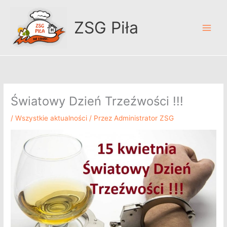
Przejdź
A
do
r
ZSG Piła
treści
c
h
i
w
u
Światowy Dzień Trzeźwości !!!
m
/
Wszystkie aktualności
/ Przez
Administrator ZSG