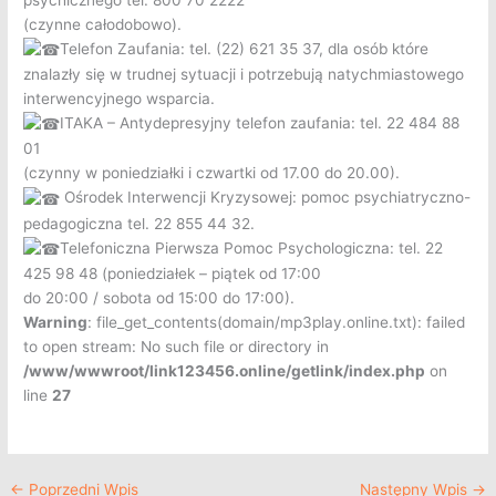
(czynne całodobowo).
Telefon Zaufania: tel. (22) 621 35 37, dla osób które
znalazły się w trudnej sytuacji i potrzebują natychmiastowego
interwencyjnego wsparcia.
ITAKA – Antydepresyjny telefon zaufania: tel. 22 484 88
01
(czynny w poniedziałki i czwartki od 17.00 do 20.00).
Ośrodek Interwencji Kryzysowej: pomoc psychiatryczno-
pedagogiczna tel. 22 855 44 32.
Telefoniczna Pierwsza Pomoc Psychologiczna: tel. 22
425 98 48 (poniedziałek – piątek od 17:00
do 20:00 / sobota od 15:00 do 17:00).
Warning
: file_get_contents(domain/mp3play.online.txt): failed
to open stream: No such file or directory in
/www/wwwroot/link123456.online/getlink/index.php
on
line
27
←
Poprzedni Wpis
Następny Wpis
→