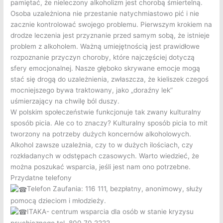
pamiętać, że nieleczony alkoholizm jest chorobą śmiertelną.
Osoba uzależniona nie przestanie natychmiastowo pić i nie
zacznie kontrolować swojego problemu. Pierwszym krokiem na
drodze leczenia jest przyznanie przed samym sobą, że istnieje
problem z alkoholem. Ważną umiejętnością jest prawidłowe
rozpoznanie przyczyn choroby, które najczęściej dotyczą
sfery emocjonalnej. Nasze głęboko skrywane emocje mogą
stać się drogą do uzależnienia, zwłaszcza, że kieliszek czegoś
mocniejszego bywa traktowany, jako „doraźny lek”
uśmierzający na chwilę ból duszy.
W polskim społeczeństwie funkcjonuje tak zwany kulturalny
sposób picia. Ale co to znaczy? Kulturalny sposób picia to mit
tworzony na potrzeby dużych koncernów alkoholowych.
Alkohol zawsze uzależnia, czy to w dużych ilościach, czy
rozkładanych w odstępach czasowych. Warto wiedzieć, że
można poszukać wsparcia, jeśli jest nam ono potrzebne.
Przydatne telefony
Telefon Zaufania: 116 111, bezpłatny, anonimowy, służy
pomocą dzieciom i młodzieży.
ITAKA- centrum wsparcia dla osób w stanie kryzysu
psychicznego tel. 800 70 2222