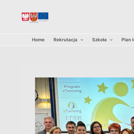
Przejdź
do
treści
Home
Rekrutacja
Szkoła
Plan 