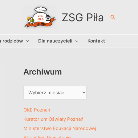
A
r
ZSG Piła
Szukaj
c
h
a rodziców
Dla nauczycieli
Kontakt
i
w
u
m
Archiwum
OKE Poznań
Kuratorium Oświaty Poznań
Ministerstwo Edukacji Narodowej
Starostwo Powiatowe