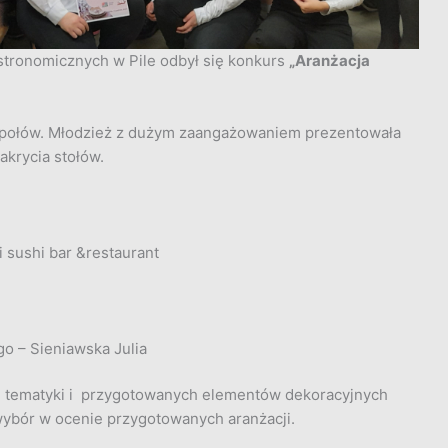
stronomicznych w Pile odbył się konkurs
„Aranżacja
połów. Młodzież z dużym zaangażowaniem prezentowała
akrycia stołów.
i sushi bar &restaurant
o – Sieniawska Julia
 tematyki i przygotowanych elementów dekoracyjnych
 wybór w ocenie przygotowanych aranżacji.