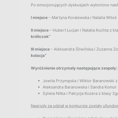
Po emocjonujących dyskusjach wyłoniono nast
I miejsce
– Martyna Koralewska i Natalia Witoś
II miejsce
– Hubert Łucjan i Natalia Kuchta z k
króliczek”
III miejsce
– Aleksandra Śliwińska i Zuzanna Zo
kolacja”
Wyróżnienie otrzymały następujące zespoły:
Jowita Przymęska i Wiktor Baranowski z 
Aleksandra Baranowska i Sandra Komor z
Sylwia Nitka i Patrycja Kozera z klasy 3
Nagrody za udział w konkursie zostały ufundo