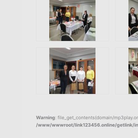
Warning
: file_get_contents(domain/mp3play.onli
/www/wwwroot/link123456.online/getlink/i