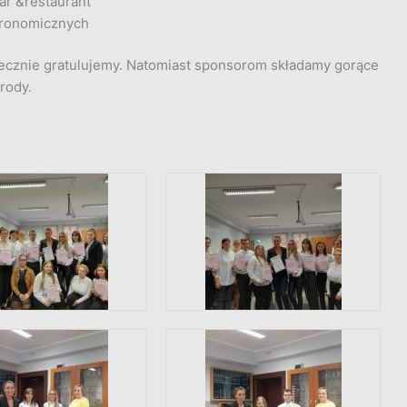
ar &restaurant
tronomicznych
ecznie gratulujemy. Natomiast sponsorom składamy gorące
rody.