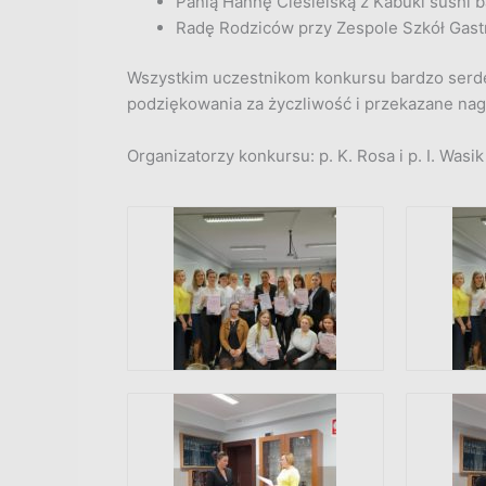
Panią Hannę Ciesielską z Kabuki sushi b
Radę Rodziców przy Zespole Szkół Gas
Wszystkim uczestnikom konkursu bardzo serd
podziękowania za życzliwość i przekazane nag
Organizatorzy konkursu: p. K. Rosa i p. I. Wasik