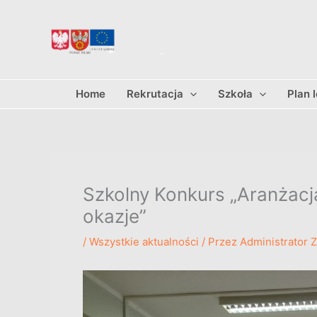
Przejdź
do
treści
Home
Rekrutacja
Szkoła
Plan 
Szkolny Konkurs „Aranżacj
okazje”
/
Wszystkie aktualności
/ Przez
Administrator 