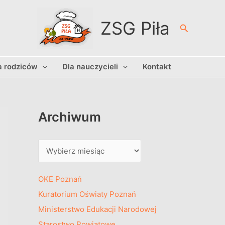
A
r
ZSG Piła
Szukaj
c
h
a rodziców
Dla nauczycieli
Kontakt
i
w
u
m
Archiwum
OKE Poznań
Kuratorium Oświaty Poznań
Ministerstwo Edukacji Narodowej
Starostwo Powiatowe