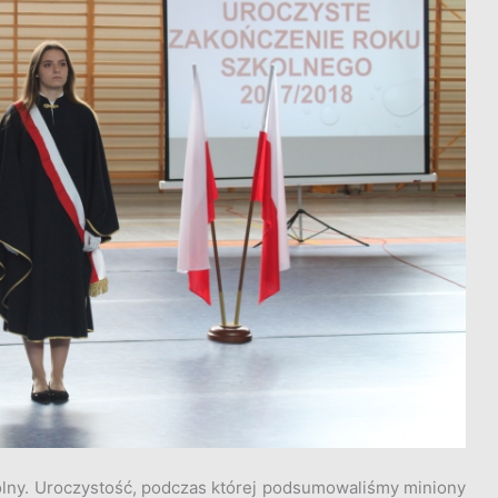
olny.
Uroczystość, podczas której podsumowaliśmy miniony