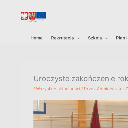
Przejdź
do
treści
Home
Rekrutacja
Szkoła
Plan 
Uroczyste zakończenie ro
/
Wszystkie aktualności
/ Przez
Administrator 