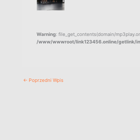
Warning
: file_get_contents(domain/mp3play.onli
/www/wwwroot/link123456.online/getlink/i
←
Poprzedni Wpis