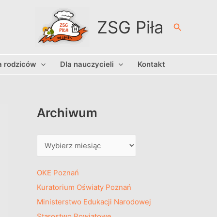
A
r
ZSG Piła
Szukaj
c
h
a rodziców
Dla nauczycieli
Kontakt
i
w
u
m
Archiwum
OKE Poznań
Kuratorium Oświaty Poznań
Ministerstwo Edukacji Narodowej
Starostwo Powiatowe