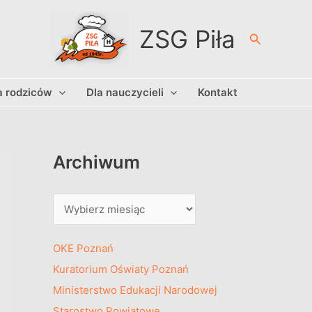
A
r
ZSG Piła
Szukaj
c
h
a rodziców
Dla nauczycieli
Kontakt
i
w
u
m
Archiwum
OKE Poznań
Kuratorium Oświaty Poznań
Ministerstwo Edukacji Narodowej
Starostwo Powiatowe