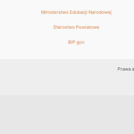
Ministerstwo Edukacji Narodowej
Starostwo Powiatowe
BIP gov
Prawa a
Przejdź do treści
Otwórz pasek narzędzi
Dostępność
Powiększ tekst