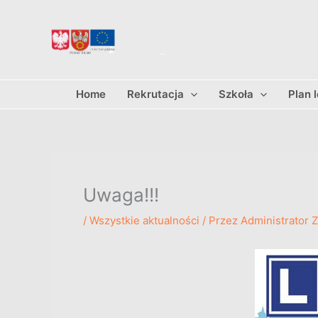
Przejdź
do
treści
Home
Rekrutacja
Szkoła
Plan 
Uwaga!!!
/
Wszystkie aktualności
/ Przez
Administrator 