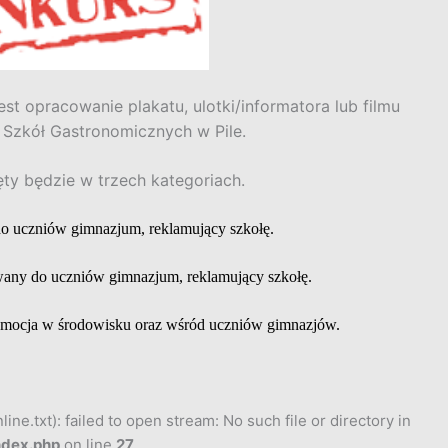
st opracowanie plakatu, ulotki/informatora lub filmu
Szkół Gastronomicznych w Pile.
ęty będzie w trzech kategoriach.
do uczniów gimnazjum, reklamujący szkołę.
wany do uczniów gimnazjum, reklamujący szkołę.
promocja w środowisku oraz wśród uczniów gimnazjów.
ne.txt): failed to open stream: No such file or directory in
ndex.php
on line
27