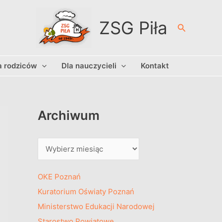
A
r
ZSG Piła
Szukaj
c
h
a rodziców
Dla nauczycieli
Kontakt
i
w
u
m
Archiwum
OKE Poznań
Kuratorium Oświaty Poznań
Ministerstwo Edukacji Narodowej
Starostwo Powiatowe