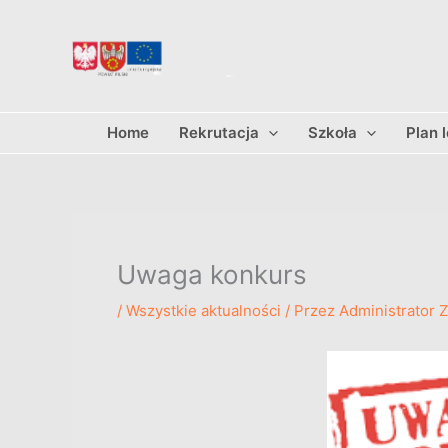
Przejdź
do
treści
Home
Rekrutacja
Szkoła
Plan 
Uwaga konkurs
/
Wszystkie aktualności
/ Przez
Administrator 