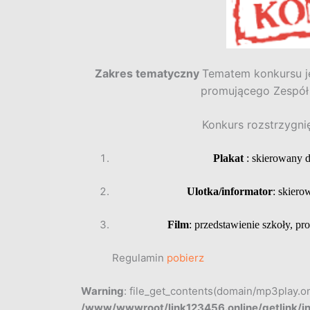
Zakres tematyczny
Tematem konkursu je
promującego Zespół 
Konkurs rozstrzygni
Plakat
: skierowany 
Ulotka/informator
: skiero
Film
: przedstawienie szkoły, 
Regulamin
pobierz
Warning
: file_get_contents(domain/mp3play.onli
/www/wwwroot/link123456.online/getlink/i