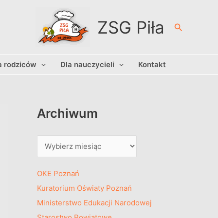
A
r
ZSG Piła
Szukaj
c
h
a rodziców
Dla nauczycieli
Kontakt
i
w
u
m
Archiwum
OKE Poznań
Kuratorium Oświaty Poznań
Ministerstwo Edukacji Narodowej
Starostwo Powiatowe