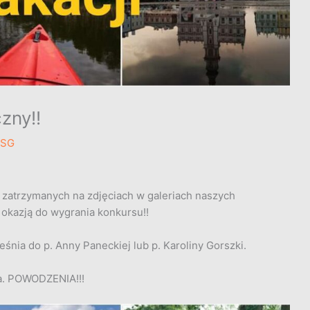
zny!!
ZSG
l zatrzymanych na zdjęciach w galeriach naszych
 okazją do wygrania konkursu!!
śnia do p. Anny Paneckiej lub p. Karoliny Gorszki.
a. POWODZENIA!!!