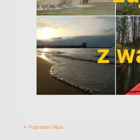
←
Poprzedni Wpis