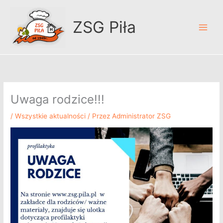
Przejdź
A
do
r
ZSG Piła
treści
c
h
i
w
u
Uwaga rodzice!!!
m
/
Wszystkie aktualności
/ Przez
Administrator ZSG