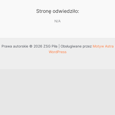
Stronę odwiedziło:
N/A
Prawa autorskie © 2026 ZSG Piła | Obsługiwane przez
Motyw Astra
WordPress
Przejdź do treści
Otwórz pasek narzędzi
Dostępność
Powiększ tekst
Zmniejsz tekst
Szarość
Wysoki kontrast