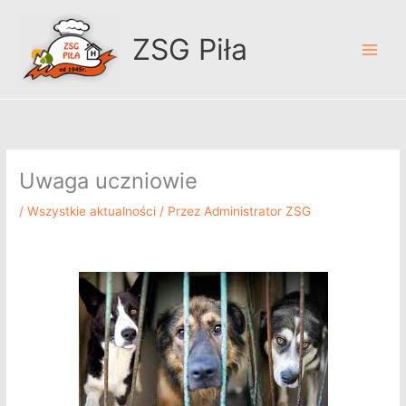
Przejdź
A
do
r
ZSG Piła
treści
c
h
i
w
u
Uwaga uczniowie
m
/
Wszystkie aktualności
/ Przez
Administrator ZSG