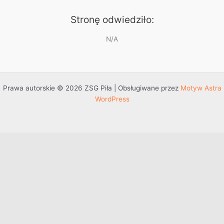
Stronę odwiedziło:
N/A
Prawa autorskie © 2026 ZSG Piła | Obsługiwane przez
Motyw Astra
WordPress
Przejdź do treści
Otwórz pasek narzędzi
Dostępność
Powiększ tekst
Zmniejsz tekst
Szarość
Wysoki kontrast